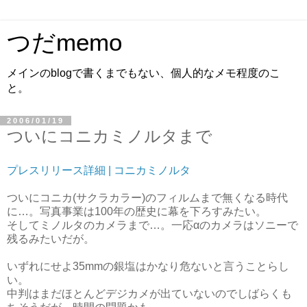
つだmemo
メインのblogで書くまでもない、個人的なメモ程度のこ
と。
2006/01/19
ついにコニカミノルタまで
プレスリリース詳細 | コニカミノルタ
ついにコニカ(サクラカラー)のフィルムまで無くなる時代
に…。写真事業は100年の歴史に幕を下ろすみたい。
そしてミノルタのカメラまで…。一応αのカメラはソニーで
残るみたいだが。
いずれにせよ35mmの銀塩はかなり危ないと言うことらし
い。
中判はまだほとんどデジカメが出ていないのでしばらくも