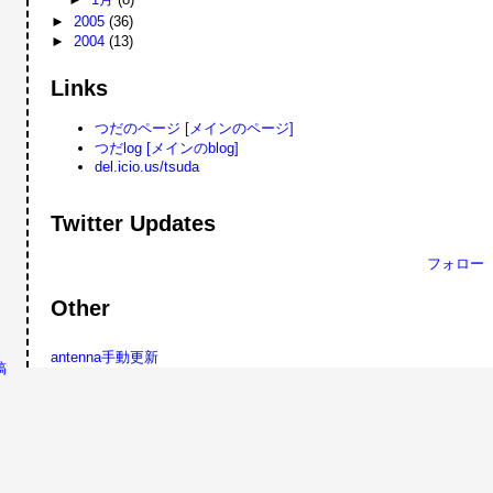
►
2005
(36)
►
2004
(13)
Links
つだのページ [メインのページ]
つだlog [メインのblog]
del.icio.us/tsuda
Twitter Updates
フォロー
Other
antenna手動更新
稿